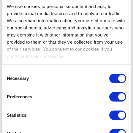
6
woningen te koop
We use cookies to personalise content and ads, to
provide social media features and to analyse our traffic.
We also share information about your use of our site with
our social media, advertising and analytics partners who
may combine it with other information that you’ve
provided to them or that they’ve collected from your use
Court-Saint-Etienne
of their services. You consent to our cookies if you
continue to use our website.
14
woningen te koop
Consent
Necessary
Selection
Preferences
Corbais
Statistics
Verkocht
Dit project is uitverkocht