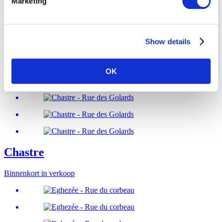
Marketing
Show details
Mont-Saint-Guibert
OK
6% BTW mogelijk
2
appartementen te koop
Chastre
Binnenkort in verkoop